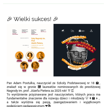
🎉 Wielki sukces! 🎉
Pan Adam Postulka, nauczyciel ze Szkoły Podstawowej nr 18 🏫,
znalazł się w gronie ⿥ laureatów nominowanych do prestiżowej
Nagrody im. prof. Józefa Pietera za 2025 rok! 🏅👏
To wyróżnienie przyznawane jest nauczycielom, których praca ma
fundamentalne znaczenie dla rozwoju dzieci i młodzieży 💡👩‍🏫👦,
a także wyróżnia się pasją, zaangażowaniem i wyjątkowym
podejściem pedagogicznym ❤📚