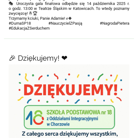
🎭 Uroczysta gala finałowa odbędzie się 14 października 2025 r.
o godz. 13:00 w Teatrze Śląskim w Katowicach. To wtedy poznamy
zwycięzcę! 🤞🏆
Trzymamy kciuki, Panie Adamie! ✊🍀
#DumaSP18 #NauczycielZPasją #NagrodaPietera
#EdukacjaZSerduchem
🎉 Dziękujemy! ❤