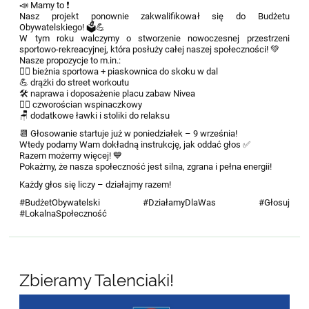
📣 Mamy to ❗
Nasz projekt ponownie zakwalifikował się do Budżetu
Obywatelskiego! 🗳💪
W tym roku walczymy o stworzenie nowoczesnej przestrzeni
sportowo-rekreacyjnej, która posłuży całej naszej społeczności! 💚
Nasze propozycje to m.in.:
🏃‍♂ bieżnia sportowa + piaskownica do skoku w dal
💪 drążki do street workoutu
🛠 naprawa i doposażenie placu zabaw Nivea
🧗‍♀ czworościan wspinaczkowy
🪑 dodatkowe ławki i stoliki do relaksu
📆 Głosowanie startuje już w poniedziałek – 9 września!
Wtedy podamy Wam dokładną instrukcję, jak oddać głos ✅
Razem możemy więcej! 💙
Pokażmy, że nasza społeczność jest silna, zgrana i pełna energii!
Każdy głos się liczy – działajmy razem!
#BudżetObywatelski #DziałamyDlaWas #Głosuj
#LokalnaSpołeczność
Zbieramy Talenciaki!