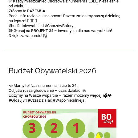
✅ Każdy mieszkaniec Chorzowa z numerem PESEL, niezależnie
od wieku!
Zróbmy to RAZEM! 🔥
Podaj info rodzinie i znajomym! Razem zmienimy naszą dzielnicę
na lepsze! 🏃‍♂🤸‍♀
#budżetobywatelski #ChorzówBatory
🔴 Głosuj na PROJEKT 34 – inwestycja dla nas wszystkich!
Dzięki za wsparcie! 🙌
Budżet Obywatelski 2026
📣 Mamy to! Nasz numer na liście to 34!
Od jutra rusza głosowanie – czas działać! 💪
Liczymy na Wasze wsparcie – razem możemy więcej! 🗳❤
#Głosuj34 #CzasDziałać #WspólnieSilniejsi