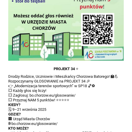
PROJEKT 34
⭐
Drodzy Rodzice, Uczniowie i Mieszkańcy Chorzowa Batorego! 🏫💪
Rozpoczynamy GŁOSOWANIE na PROJEKT 34 🎉
👉 „Modernizacja terenów sportowych” w SP18 🏀⚽
💥 Każdy głos się liczy!
💥 Zagłosuj: bo.chorzow.eu/glosowanie/
💥 Przyznaj NAM 5 punktów! ⭐⭐⭐⭐⭐
KIEDY?
🗓 9–21 września 2025
GDZIE?
🏢 Urząd Miasta Chorzów
🌐 bo.chorzow.eu/glosowanie/
KTO MOŻE?