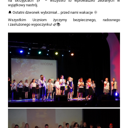
na skrzypcach 🎻 – wszystko to wprowadziło zebranych w
wyjątkowy nastrój.
🔔 Ostatni dzwonek wybrzmiał... przed nami wakacje 🌞
Wszystkim Uczniom życzymy bezpiecznego, radosnego
i zasłużonego wypoczynku! 🌿📚