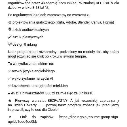
organizowane przez Akademię Komunikacji Wizualnej REDESIGN dla
dzieci w wieku 8-13 lat 🚀
Po regularnych lekcjach zapraszamy na warsztat z:
🎨 projektowania graficznego (Krita, Adobe, Blender, Canva, Figma)
🎥 sztuk audiowizualnych
🖌 sztuk plastycznych
💡 design thinking
Nasz program jest różnorodny i podzielony na moduły, tak aby każdy
mógł rozwijać się krok po kroku w swoim tempie.
To wszystko z naciskiem na:
✅ rozwój języka angielskiego
✅ wykorzystanie narzędzi AI
✅ kształcenie umiejętności miękkich
● 45 zł 1 h warsztatów, 360 zł za miesiąc za 8 h kursu
🔥 Pierwszy warsztat BEZPŁATNY! A już wcześniej zapraszamy
na Dzień Otwarty – – poznaj nasz program, zobacz jak pracujemy
i sprawdź, czy to coś dla Ciebie!
📌 Link do zapisów: https://librusgo.pl/course-group-sign-
up/bb1ddc4dc0bb