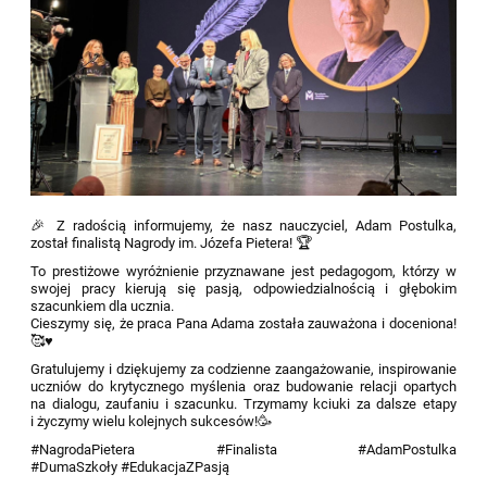
🎉 Z radością informujemy, że nasz nauczyciel, Adam Postulka,
został finalistą Nagrody im. Józefa Pietera! 🏆
To prestiżowe wyróżnienie przyznawane jest pedagogom, którzy w
swojej pracy kierują się pasją, odpowiedzialnością i głębokim
szacunkiem dla ucznia.
Cieszymy się, że praca Pana Adama została zauważona i doceniona!
🥰♥
Gratulujemy i dziękujemy za codzienne zaangażowanie, inspirowanie
uczniów do krytycznego myślenia oraz budowanie relacji opartych
na dialogu, zaufaniu i szacunku. Trzymamy kciuki za dalsze etapy
i życzymy wielu kolejnych sukcesów!🥳
#NagrodaPietera #Finalista #AdamPostulka
#DumaSzkoły #EdukacjaZPasją