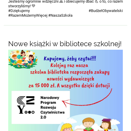
Jesteśmy ogromnie wdzięczni 🙏 i obiecujemy dbać 💪 o to, co razem
stworzyliśmy! 💚
#Dziękujemy #BudżetObywatelski
#RazemMożemyWięcej #NaszaSzkoła
Nowe książki w bibliotece szkolnej!