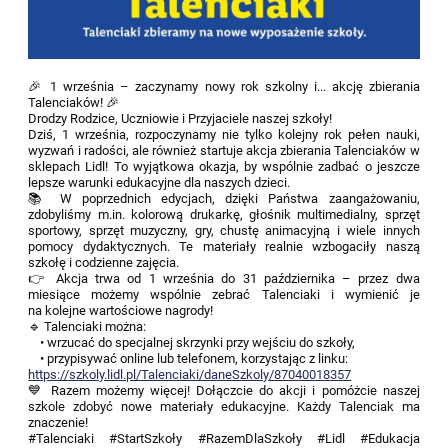
🎉 1 września – zaczynamy nowy rok szkolny i... akcję zbierania
Talenciaków! 🎉
Drodzy Rodzice, Uczniowie i Przyjaciele naszej szkoły!
Dziś, 1 września, rozpoczynamy nie tylko kolejny rok pełen nauki,
wyzwań i radości, ale również startuje akcja zbierania Talenciaków w
sklepach Lidl! To wyjątkowa okazja, by wspólnie zadbać o jeszcze
lepsze warunki edukacyjne dla naszych dzieci.
📚 W poprzednich edycjach, dzięki Państwa zaangażowaniu,
zdobyliśmy m.in. kolorową drukarkę, głośnik multimedialny, sprzęt
sportowy, sprzęt muzyczny, gry, chustę animacyjną i wiele innych
pomocy dydaktycznych. Te materiały realnie wzbogaciły naszą
szkołę i codzienne zajęcia.
👉 Akcja trwa od 1 września do 31 października – przez dwa
miesiące możemy wspólnie zebrać Talenciaki i wymienić je
na kolejne wartościowe nagrody!
🔹 Talenciaki można:
• wrzucać do specjalnej skrzynki przy wejściu do szkoły,
• przypisywać online lub telefonem, korzystając z linku:
https://szkoly.lidl.pl/Talenciaki/daneSzkoly/87040018357
💙 Razem możemy więcej! Dołączcie do akcji i pomóżcie naszej
szkole zdobyć nowe materiały edukacyjne. Każdy Talenciak ma
znaczenie!
#Talenciaki #StartSzkoły #RazemDlaSzkoły #Lidl #Edukacja