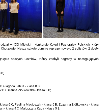
udział w XXI Miejskim Konkursie Kolęd i Pastorałek Polskich, który
 Chorzowie. Naszą szkołę dumnie reprezentowało 2 solistów, 2 duety
nięcia naszych uczniów, którzy zdobyli nagrody w następujących
8 B;
 B i Jagoda Labus - klasa 8 B;
2 B i Lilianna Ziółkowska - klasa 3 C;
:
 klasa 6 C, Paulina Macioszek - klasa 6 B, Zuzanna Ziółkowska - klasa
an - klasa 4 C, Małgorzata Kaca - klasa 5 B;