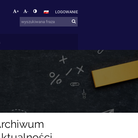
+
-
LOGOWANIE
a
Archiwum
ktualności