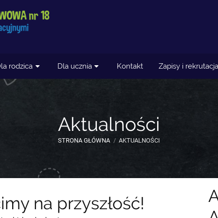
la rodzica
Dla ucznia
Kontakt
Zapisy i rekrutacj
Aktualności
STRONA GŁÓWNA
/
AKTUALNOŚCI
imy na przyszłość!
A