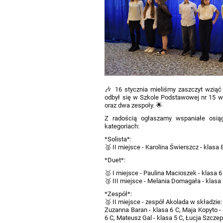
🎶 16 stycznia mieliśmy zaszczyt wziąć 
odbył się w Szkole Podstawowej nr 15 w
oraz dwa zespoły. 🌟
Z radością ogłaszamy wspaniałe osiąg
kategoriach:
*Solista*:
🥈 II miejsce - Karolina Świerszcz - klasa 
*Duet*:
🥇 I miejsce - Paulina Macioszek - klasa 6
🥉 III miejsce - Melania Domagała - klasa 
*Zespół*:
🥈 II miejsce - zespół Akolada w składzie
Zuzanna Baran - klasa 6 C, Maja Kopyto -
6 C, Mateusz Gal - klasa 5 C, Łucja Szczep