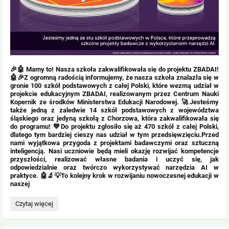
🎉🤖 Mamy to! Nasza szkoła zakwalifikowała się do projektu ZBADAI!
🤖🎉Z ogromną radością informujemy, że nasza szkoła znalazła się w
gronie 100 szkół podstawowych z całej Polski, które wezmą udział w
projekcie edukacyjnym ZBADAI, realizowanym przez Centrum Nauki
Kopernik ze środków Ministerstwa Edukacji Narodowej. 🚀Jesteśmy
także jedną z zaledwie 14 szkół podstawowych z województwa
śląskiego oraz jedyną szkołą z Chorzowa, która zakwalifikowała się
do programu! 💙Do projektu zgłosiło się aż 470 szkół z całej Polski,
dlatego tym bardziej cieszy nas udział w tym przedsięwzięciu.Przed
nami wyjątkowa przygoda z projektami badawczymi oraz sztuczną
inteligencją. Nasi uczniowie będą mieli okazję rozwijać kompetencje
przyszłości, realizować własne badania i uczyć się, jak
odpowiedzialnie oraz twórczo wykorzystywać narzędzia AI w
praktyce. 🤖🔬💡To kolejny krok w rozwijaniu nowoczesnej edukacji w
naszej
Projekt
Czytaj więcej
ZBADAI: