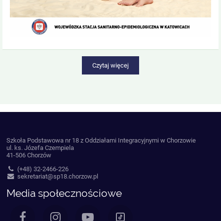
Czytaj więcej
Szkoła Podstawowa nr 18 z Oddziałami Integracyjnymi w Chorzowie
ul. ks. Józefa Czempiela
41-506 Chorzów
(+48) 32-2466-226
sekretariat@sp18.chorzow.pl
Media społecznościowe